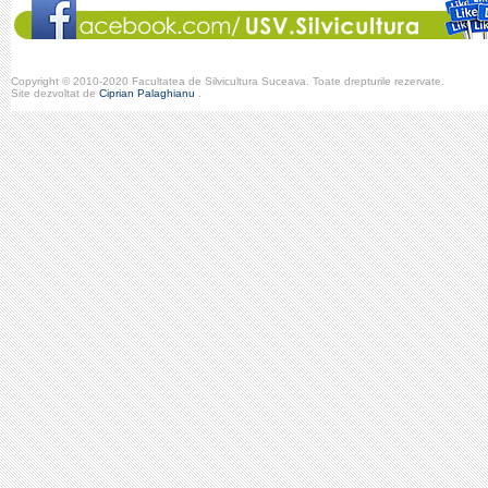
Copyright © 2010-2020 Facultatea de Silvicultura Suceava. Toate drepturile rezervate.
Site dezvoltat de
Ciprian Palaghianu
.